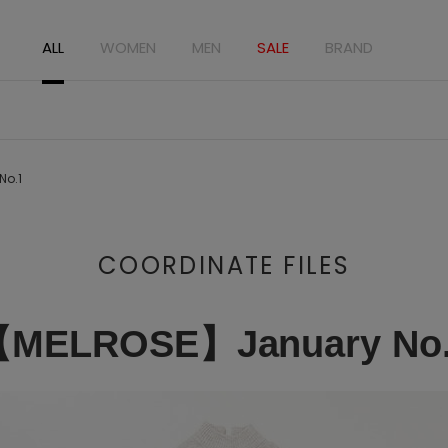
ALL
WOMEN
MEN
SALE
BRAND
No.1
COORDINATE FILES
MELROSE】January No