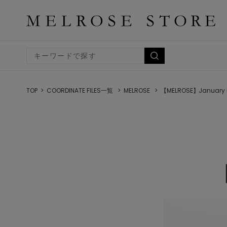
TOP
COORDINATE FILES一覧
MELROSE
【MELROSE】January 
【