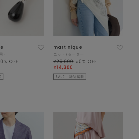
ue
martinique
用）
ニット/セーター
40
% OFF
¥28,600
50
% OFF
¥14,300
E
SALE
雑誌掲載