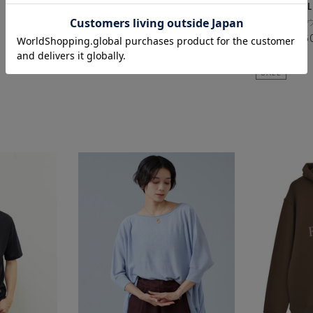
martinique
MEN'S ME
キャップ
シャツ/ブラ
¥14,300
¥14,300
5
¥7,150
別注コラボ
SALE