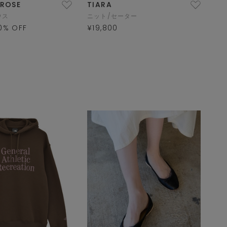
LROSE
TIARA
ウス
ニット/セーター
0
% OFF
¥19,800