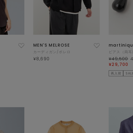
MEN'S MELROSE
martiniq
カーディガン/ボレロ
ピアス（両耳
¥8,690
¥49,500
¥29,700
再入荷
SAL