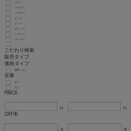
ブルー
パープル
イエロー
ピンク
レッド
オレンジ
シルバー
ゴールド
こだわり検索
販売タイプ
価格タイプ
通常（4）
在庫
あり
なし
PRICE
円
円
OFF率
%
%