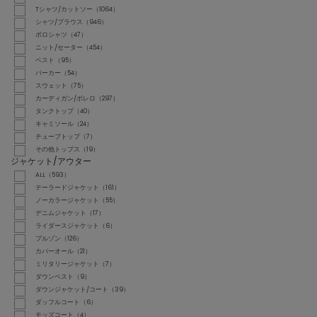
Tシャツ/カットソー（1064）
シャツ/ブラウス（946）
ポロシャツ（47）
ニット/セーター（454）
ベスト（95）
パーカー（54）
スウェット（75）
カーディガン/ボレロ（297）
タンクトップ（40）
キャミソール（24）
チューブトップ（7）
その他トップス（19）
ジャケット/アウター
ALL（593）
テーラードジャケット（161）
ノーカラージャケット（55）
デニムジャケット（17）
ライダースジャケット（6）
ブルゾン（126）
カバーオール（21）
ミリタリージャケット（7）
ダウンベスト（9）
ダウンジャケット/コート（39）
ダッフルコート（6）
モッズコート（4）