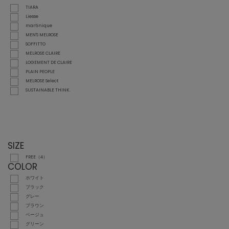
TIARA
Liesse
martinique
MEN'S MELROSE
SOFFITTO
MELROSE CLAIRE
LOGEMENT DE CLAIRE
PLAIN PEOPLE
MELROSE Select
SUSTAINABLE THINK.
SIZE
FREE（4）
COLOR
ホワイト
ブラック
グレー
ブラウン
ベージュ
グリーン