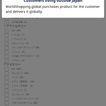
バンダナ/スカーフ（2）
キーホルダー（7）
ウォレットチェーン（2）
カードケース（1）
札入れ/マネークリップ（5）
その他小物（4）
ヘアアクセサリー
ALL（55）
ヘアゴム（7）
ヘアバンド（1）
カチューシャ（4）
バレッタ/ヘアクリップ（26）
シュシュ（11）
その他ヘアアクセサリー（2）
ヘアピン（4）
アクセサリー
ALL（243）
ネックレス（144）
リング（23）
ピアス（両耳用）（30）
ピアス（片耳用）（2）
イヤリング（7）
ブレスレット（12）
バングル/リストバンド（3）
ブローチ/コサージュ（20）