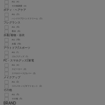
ALL（4）
その他雑貨（4）
ボディ・ヘアケア
ALL（3）
ハンドケア/ハンドクリーム（3）
フレグランス
ALL（6）
香水（6）
水着/着物・浴衣
ALL（19）
水着（19）
アウトドア/スポーツ
ALL（1）
ゴルフグッズ（1）
PC・スマホグッズ/家電
ALL（4）
スピーカー（2）
スマホケース/カバー（2）
メイクアップ
ALL（2）
コスメキット/ギフトセット（2）
その他
ALL（5）
その他（5）
BRAND