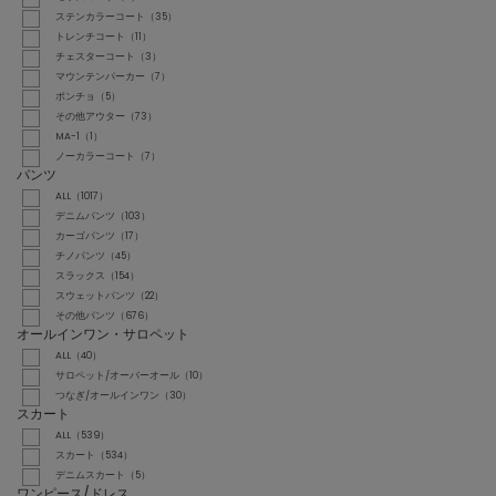
ステンカラーコート（35）
トレンチコート（11）
チェスターコート（3）
マウンテンパーカー（7）
ポンチョ（5）
その他アウター（73）
MA-1（1）
ノーカラーコート（7）
パンツ
ALL（1017）
デニムパンツ（103）
カーゴパンツ（17）
チノパンツ（45）
スラックス（154）
スウェットパンツ（22）
その他パンツ（676）
オールインワン・サロペット
ALL（40）
サロペット/オーバーオール（10）
つなぎ/オールインワン（30）
スカート
ALL（539）
スカート（534）
デニムスカート（5）
ワンピース/ドレス