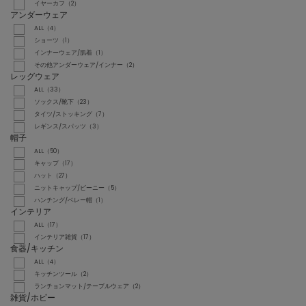
イヤーカフ（2）
アンダーウェア
ALL（4）
ショーツ（1）
インナーウェア/肌着（1）
その他アンダーウェア/インナー（2）
レッグウェア
ALL（33）
ソックス/靴下（23）
タイツ/ストッキング（7）
レギンス/スパッツ（3）
帽子
ALL（50）
キャップ（17）
ハット（27）
ニットキャップ/ビーニー（5）
ハンチング/ベレー帽（1）
インテリア
ALL（17）
インテリア雑貨（17）
食器/キッチン
ALL（4）
キッチンツール（2）
ランチョンマット/テーブルウェア（2）
雑貨/ホビー