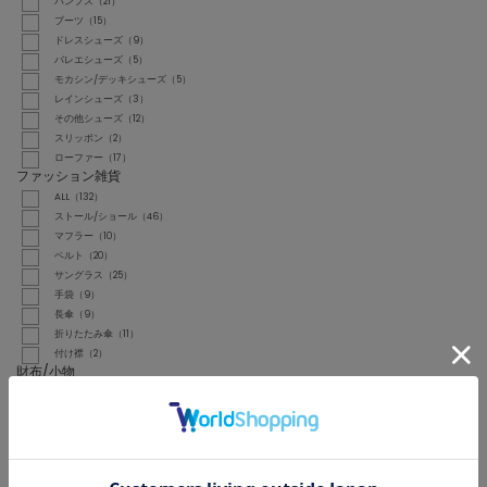
パンプス（21）
ブーツ（15）
ドレスシューズ（9）
バレエシューズ（5）
モカシン/デッキシューズ（5）
レインシューズ（3）
その他シューズ（12）
スリッポン（2）
ローファー（17）
ファッション雑貨
ALL（132）
ストール/ショール（46）
マフラー（10）
ベルト（20）
サングラス（25）
手袋（9）
長傘（9）
折りたたみ傘（11）
付け襟（2）
財布/小物
ALL（39）
財布（1）
コインケース（4）
ポーチ（11）
ハンカチ/ハンドタオル（2）