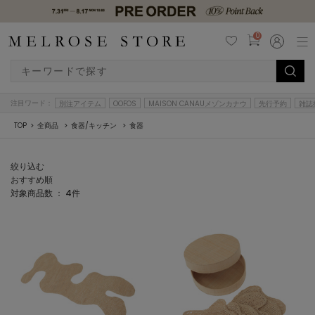
0
注目ワード：
別注アイテム
OOFOS
MAISON CANAUメゾンカナウ
先行予約
雑誌
TOP
全商品
食器/キッチン
食器
絞り込む
おすすめ順
対象商品数 ：
4
件