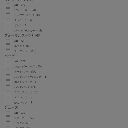
ALL（377）
ワンピース（363）
シャツワンピース（8）
チュニック（2）
ドレス（3）
ジャンパースカート（1）
フォーマルスーツ/小物
ALL（42）
ネクタイ（10）
スーツセット（29）
バッグ
ALL（308）
ショルダーバッグ（90）
トートバッグ（109）
バックパック/リュック（14）
ボストンバッグ（4）
ハンドバッグ（65）
クラッチバッグ（10）
エコバッグ（1）
かごバッグ（13）
シューズ
ALL（236）
スニーカー（74）
サンダル（73）