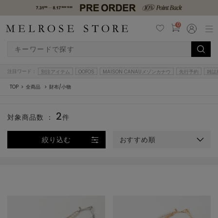
0
注目ワード：
別注アイテム
OOFOS
MAISON CANAUメゾンカナウ
先行予約
雑誌
TOP
全商品
財布/小物
2
対象商品数 ：
件
絞り込む
おすすめ順