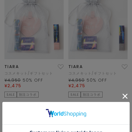
TIARA
TIARA
コスメキット/ギフトセット
コスメキット/ギフトセット
¥4,950
50
% OFF
¥4,950
50
% OFF
¥2,475
¥2,475
SALE
別注コラボ
SALE
別注コラボ
1/1 ページ全2件