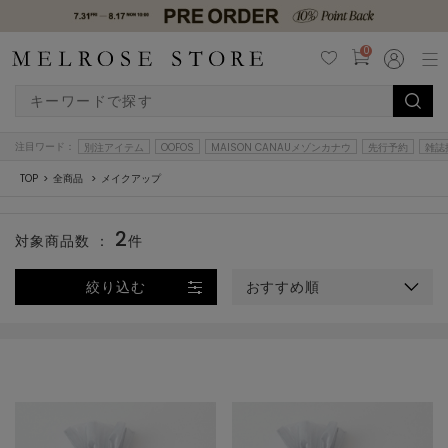
0
注目ワード：
別注アイテム
OOFOS
MAISON CANAUメゾンカナウ
先行予約
雑誌
TOP
全商品
メイクアップ
2
対象商品数 ：
件
絞り込む
おすすめ順