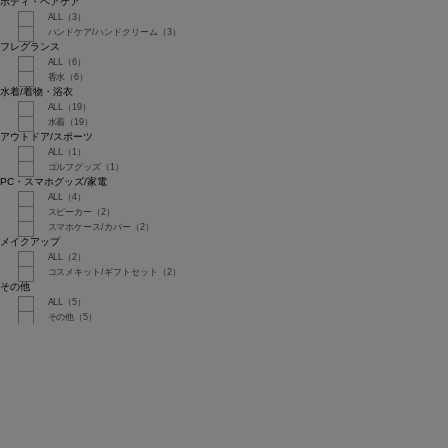
ボディ・ヘアケア
ALL（3）
ハンドケア/ハンドクリーム（3）
フレグランス
ALL（6）
香水（6）
水着/着物・浴衣
ALL（19）
水着（19）
アウトドア/スポーツ
ALL（1）
ゴルフグッズ（1）
PC・スマホグッズ/家電
ALL（4）
スピーカー（2）
スマホケース/カバー（2）
メイクアップ
ALL（2）
コスメキット/ギフトセット（2）
その他
ALL（5）
その他（5）