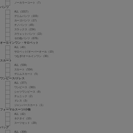
ノーカラーコート（7）
パンツ
ALL（1017）
デニムパンツ（103）
カーゴパンツ（17）
チノパンツ（45）
スラックス（154）
スウェットパンツ（22）
その他パンツ（676）
オールインワン・サロペット
ALL（40）
サロペット/オーバーオール（10）
つなぎ/オールインワン（30）
スカート
ALL（539）
スカート（534）
デニムスカート（5）
ワンピース/ドレス
ALL（377）
ワンピース（363）
シャツワンピース（8）
チュニック（2）
ドレス（3）
ジャンパースカート（1）
フォーマルスーツ/小物
ALL（42）
ネクタイ（10）
スーツセット（29）
バッグ
ALL（308）