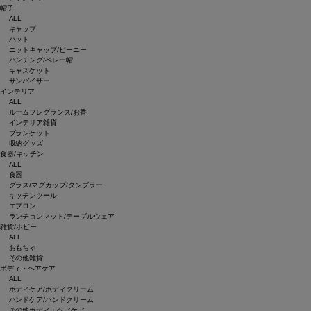
帽子
ALL
キャップ
ハット
ニットキャップ/ビーニー
ハンチング/ベレー帽
キャスケット
サンバイザー
インテリア
ALL
ルームフレグランス/お香
インテリア雑貨
ブランケット
収納グッズ
食器/キッチン
ALL
食器
グラス/マグカップ/タンブラー
キッチンツール
エプロン
ランチョンマット/テーブルウェア
雑貨/ホビー
ALL
おもちゃ
その他雑貨
ボディ・ヘアケア
ALL
ボディケア/ボディクリーム
ハンドケア/ハンドクリーム
その他ボディ・ヘアケア