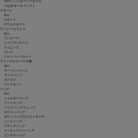
サロペット/オーバーオール
つなぎ/オールインワン
スカート
ALL
スカート
デニムスカート
ワンピース/ドレス
ALL
ワンピース
シャツワンピース
チュニック
ドレス
ジャンパースカート
フォーマルスーツ/小物
ALL
スーツジャケット
スーツパンツ
ネクタイ
スーツセット
バッグ
ALL
ショルダーバッグ
トートバッグ
バックパック/リュック
ボストンバッグ
ボディバッグ/ウエストポーチ
ハンドバッグ
クラッチバッグ
メッセンジャーバッグ
ビジネスバッグ