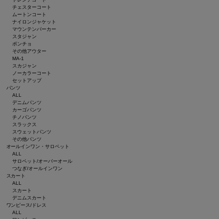
チェスターコート
ムートンコート
ナイロンジャケット
マウンテンパーカー
スタジャン
ポンチョ
その他アウター
MA-1
スカジャン
ノーカラーコート
セットアップ
パンツ
ALL
デニムパンツ
カーゴパンツ
チノパンツ
スラックス
スウェットパンツ
その他パンツ
オールインワン・サロペット
ALL
サロペット/オーバーオール
つなぎ/オールインワン
スカート
ALL
スカート
デニムスカート
ワンピース/ドレス
ALL