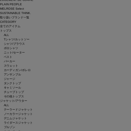
PLAIN PEOPLE
MELROSE Select
SUSTAINABLE THINK.
取り扱いブランド一覧
CATEGORY
全てのアイテム
トップス
ALL
Tシャツ/カットソー
シャツ/ブラウス
ポロシャツ
ニット/セーター
ベスト
パーカー
スウェット
カーディガン/ボレロ
アンサンブル
ジャージ
タンクトップ
キャミソール
チューブトップ
その他トップス
ジャケット/アウター
ALL
テーラードジャケット
ノーカラージャケット
デニムジャケット
ライダースジャケット
ブルゾン