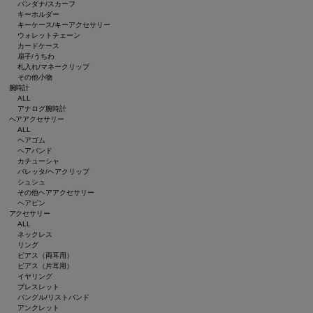
バンダナ/スカーフ
キーホルダー
キーケース/キーアクセサリー
ウォレットチェーン
カードケース
扇子/うちわ
札入れ/マネークリップ
その他小物
腕時計
ALL
アナログ腕時計
ヘアアクセサリー
ALL
ヘアゴム
ヘアバンド
カチューシャ
バレッタ/ヘアクリップ
シュシュ
その他ヘアアクセサリー
ヘアピン
アクセサリー
ALL
ネックレス
リング
ピアス（両耳用）
ピアス（片耳用）
イヤリング
ブレスレット
バングル/リストバンド
アンクレット