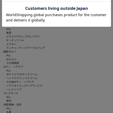
インテリア
ALL
ルームフレグランス/お香
インテリア雑貨
ブランケット
収納グッズ
食器/キッチン
ALL
食器
グラス/マグカップ/タンブラー
キッチンツール
エプロン
ランチョンマット/テーブルウェア
雑貨/ホビー
ALL
おもちゃ
その他雑貨
ボディ・ヘアケア
ALL
ボディケア/ボディクリーム
ハンドケア/ハンドクリーム
その他ボディ・ヘアケア
ヘアスタイリング/ヘアワックス
ハンドソープ
フレグランス
ALL
香水
水着/着物・浴衣
ALL
水着