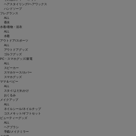
ヘアスタイリング/ヘアワックス
ハンドソープ
フレグランス
ALL
香水
水着/着物・浴衣
ALL
水着
アウトドア/スポーツ
ALL
アウトドアグッズ
ゴルフグッズ
PC・スマホグッズ/家電
ALL
スピーカー
スマホケース/カバー
スマホグッズ
ママ＆ベビー
ALL
スタイ/よだれかけ
おくるみ
メイクアップ
ALL
ネイルシール/ネイルチップ
コスメキット/ギフトセット
ビューティーグッズ
ALL
ヘアブラシ
手鏡/メイクミラー