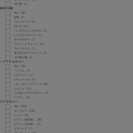
付け襟（2）
財布/小物
ALL（39）
財布（1）
コインケース（4）
ポーチ（11）
ハンカチ/ハンドタオル（2）
バンダナ/スカーフ（2）
キーホルダー（7）
ウォレットチェーン（2）
カードケース（1）
札入れ/マネークリップ（5）
その他小物（4）
ヘアアクセサリー
ALL（55）
ヘアゴム（7）
ヘアバンド（1）
カチューシャ（4）
バレッタ/ヘアクリップ（26）
シュシュ（11）
その他ヘアアクセサリー（2）
ヘアピン（4）
アクセサリー
ALL（243）
ネックレス（144）
リング（23）
ピアス（両耳用）（30）
ピアス（片耳用）（2）
イヤリング（7）
ブレスレット（12）