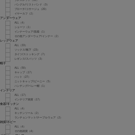
バングル/リストバンド（3）
ブローチ/コサージュ（20）
イヤーカフ（2）
アンダーウェア
ALL（4）
ショーツ（1）
インナーウェア/肌着（1）
その他アンダーウェア/インナー（2）
レッグウェア
ALL（33）
ソックス/靴下（23）
タイツ/ストッキング（7）
レギンス/スパッツ（3）
帽子
ALL（50）
キャップ（17）
ハット（27）
ニットキャップ/ビーニー（5）
ハンチング/ベレー帽（1）
インテリア
ALL（17）
インテリア雑貨（17）
食器/キッチン
ALL（4）
キッチンツール（2）
ランチョンマット/テーブルウェア（2）
雑貨/ホビー
ALL（4）
その他雑貨（4）