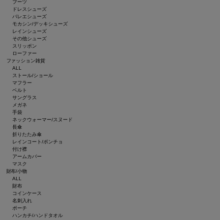
ブーツ
ドレスシューズ
バレエシューズ
モカシン/デッキシューズ
レインシューズ
その他シューズ
スリッポン
ローファー
ファッション雑貨
ALL
ストール/ショール
マフラー
ベルト
サングラス
メガネ
手袋
ネックウォーマー/スヌード
長傘
折りたたみ傘
レインコート/ポンチョ
付け襟
アームカバー
マスク
財布/小物
ALL
財布
コインケース
名刺入れ
ポーチ
ハンカチ/ハンドタオル