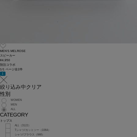
MEN'S MELROSE
スピーカー
¥4,950
別注コラボ
1/1 ページ全2件
1
絞り込み中
クリア
性別
WOMEN
MEN
ALL
CATEGORY
トップス
ALL（3122）
Tシャツ/カットソー（1064）
シャツ/ブラウス（946）