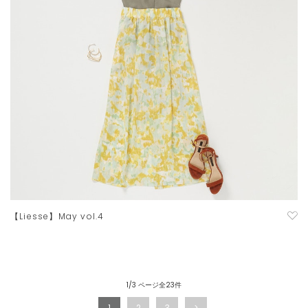
【Liesse】May vol.4
1/3 ページ全23件
1
2
3