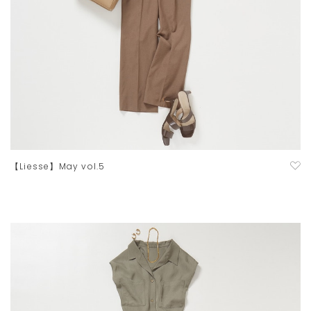
【Liesse】May vol.5