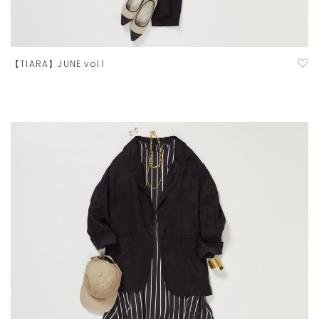
【TIARA】JUNE vol.1