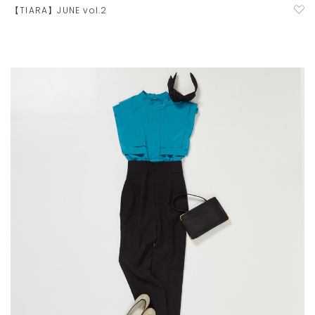
【TIARA】JUNE vol.2