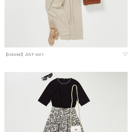
【Liesse】JULY vol.1