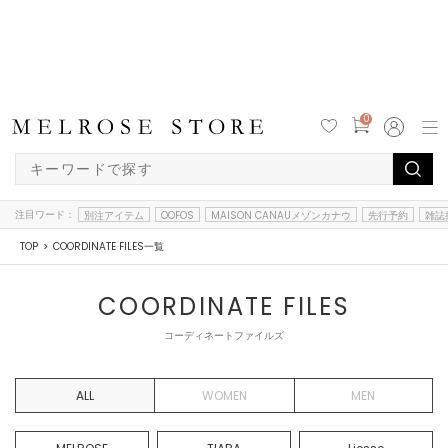
0
注目ワード：
別注アイテム
OOFOS
MAISON CANAUメゾンカナウ
先行予約
雑誌
TOP
COORDINATE FILES一覧
COORDINATE FILES
コーディネートファイルズ
ALL
WOMEN
MEN