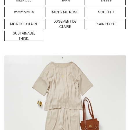
MELROSE
TIARA
Liesse
martinique
MEN’S MELROSE
SOFFITTO
LOGEMENT DE
MELROSE CLAIRE
PLAIN PEOPLE
CLAIRE
SUSTAINABLE
THINK.