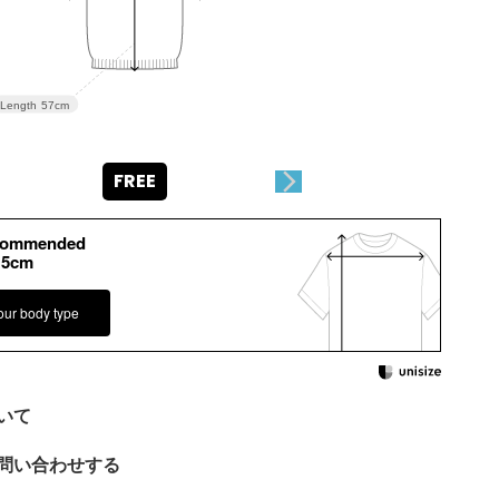
Length
57cm
FREE
commended
15cm
our body type
いて
問い合わせする