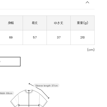
身幅
着丈
ゆき丈
重量(g)
69
57
37
210
(cm)
e
Sleeve length
37cm
Width
69cm