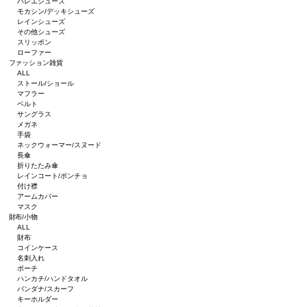
バレエシューズ
モカシン/デッキシューズ
レインシューズ
その他シューズ
スリッポン
ローファー
ファッション雑貨
ALL
ストール/ショール
マフラー
ベルト
サングラス
メガネ
手袋
ネックウォーマー/スヌード
長傘
折りたたみ傘
レインコート/ポンチョ
付け襟
アームカバー
マスク
財布/小物
ALL
財布
コインケース
名刺入れ
ポーチ
ハンカチ/ハンドタオル
バンダナ/スカーフ
キーホルダー