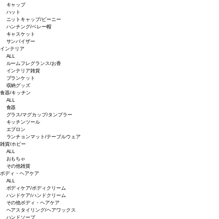
キャップ
ハット
ニットキャップ/ビーニー
ハンチング/ベレー帽
キャスケット
サンバイザー
インテリア
ALL
ルームフレグランス/お香
インテリア雑貨
ブランケット
収納グッズ
食器/キッチン
ALL
食器
グラス/マグカップ/タンブラー
キッチンツール
エプロン
ランチョンマット/テーブルウェア
雑貨/ホビー
ALL
おもちゃ
その他雑貨
ボディ・ヘアケア
ALL
ボディケア/ボディクリーム
ハンドケア/ハンドクリーム
その他ボディ・ヘアケア
ヘアスタイリング/ヘアワックス
ハンドソープ