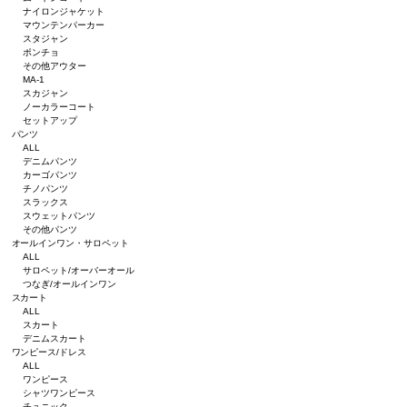
ナイロンジャケット
マウンテンパーカー
スタジャン
ポンチョ
その他アウター
MA-1
スカジャン
ノーカラーコート
セットアップ
パンツ
ALL
デニムパンツ
カーゴパンツ
チノパンツ
スラックス
スウェットパンツ
その他パンツ
オールインワン・サロペット
ALL
サロペット/オーバーオール
つなぎ/オールインワン
スカート
ALL
スカート
デニムスカート
ワンピース/ドレス
ALL
ワンピース
シャツワンピース
チュニック