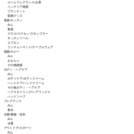
ルームフレグランス/お香
インテリア雑貨
ブランケット
収納グッズ
食器/キッチン
ALL
食器
グラス/マグカップ/タンブラー
キッチンツール
エプロン
ランチョンマット/テーブルウェア
雑貨/ホビー
ALL
おもちゃ
その他雑貨
ボディ・ヘアケア
ALL
ボディケア/ボディクリーム
ハンドケア/ハンドクリーム
その他ボディ・ヘアケア
ヘアスタイリング/ヘアワックス
ハンドソープ
フレグランス
ALL
香水
水着/着物・浴衣
ALL
水着
アウトドア/スポーツ
ALL