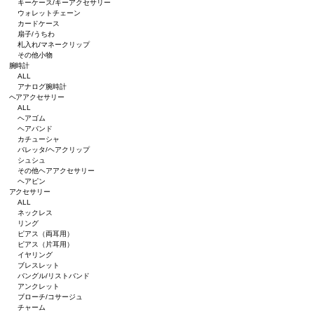
キーケース/キーアクセサリー
ウォレットチェーン
カードケース
扇子/うちわ
札入れ/マネークリップ
その他小物
腕時計
ALL
アナログ腕時計
ヘアアクセサリー
ALL
ヘアゴム
ヘアバンド
カチューシャ
バレッタ/ヘアクリップ
シュシュ
その他ヘアアクセサリー
ヘアピン
アクセサリー
ALL
ネックレス
リング
ピアス（両耳用）
ピアス（片耳用）
イヤリング
ブレスレット
バングル/リストバンド
アンクレット
ブローチ/コサージュ
チャーム