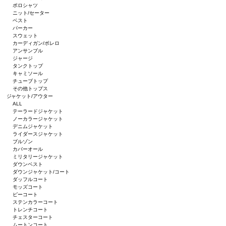
ポロシャツ
ニット/セーター
ベスト
パーカー
スウェット
カーディガン/ボレロ
アンサンブル
ジャージ
タンクトップ
キャミソール
チューブトップ
その他トップス
ジャケット/アウター
ALL
テーラードジャケット
ノーカラージャケット
デニムジャケット
ライダースジャケット
ブルゾン
カバーオール
ミリタリージャケット
ダウンベスト
ダウンジャケット/コート
ダッフルコート
モッズコート
ピーコート
ステンカラーコート
トレンチコート
チェスターコート
ムートンコート