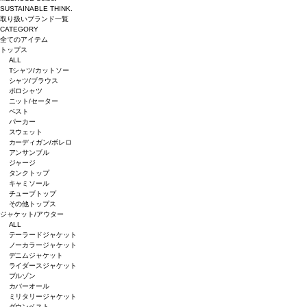
SUSTAINABLE THINK.
取り扱いブランド一覧
CATEGORY
全てのアイテム
トップス
ALL
Tシャツ/カットソー
シャツ/ブラウス
ポロシャツ
ニット/セーター
ベスト
パーカー
スウェット
カーディガン/ボレロ
アンサンブル
ジャージ
タンクトップ
キャミソール
チューブトップ
その他トップス
ジャケット/アウター
ALL
テーラードジャケット
ノーカラージャケット
デニムジャケット
ライダースジャケット
ブルゾン
カバーオール
ミリタリージャケット
ダウンベスト