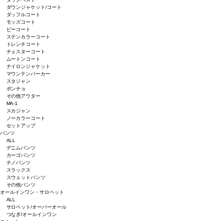
ダウンジャケット/コート
ダッフルコート
モッズコート
ピーコート
ステンカラーコート
トレンチコート
チェスターコート
ムートンコート
ナイロンジャケット
マウンテンパーカー
スタジャン
ポンチョ
その他アウター
MA-1
スカジャン
ノーカラーコート
セットアップ
パンツ
ALL
デニムパンツ
カーゴパンツ
チノパンツ
スラックス
スウェットパンツ
その他パンツ
オールインワン・サロペット
ALL
サロペット/オーバーオール
つなぎ/オールインワン