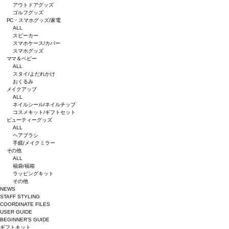
アウトドアグッズ
ゴルフグッズ
PC・スマホグッズ/家電
ALL
スピーカー
スマホケース/カバー
スマホグッズ
ママ＆ベビー
ALL
スタイ/よだれかけ
おくるみ
メイクアップ
ALL
ネイルシール/ネイルチップ
コスメキット/ギフトセット
ビューティーグッズ
ALL
ヘアブラシ
手鏡/メイクミラー
その他
ALL
福袋/福箱
ラッピングキット
その他
NEWS
STAFF STYLING
COORDINATE FILES
USER GUIDE
BEGINNER’S GUIDE
ギフトキット