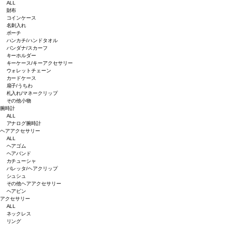
ALL
財布
コインケース
名刺入れ
ポーチ
ハンカチ/ハンドタオル
バンダナ/スカーフ
キーホルダー
キーケース/キーアクセサリー
ウォレットチェーン
カードケース
扇子/うちわ
札入れ/マネークリップ
その他小物
腕時計
ALL
アナログ腕時計
ヘアアクセサリー
ALL
ヘアゴム
ヘアバンド
カチューシャ
バレッタ/ヘアクリップ
シュシュ
その他ヘアアクセサリー
ヘアピン
アクセサリー
ALL
ネックレス
リング