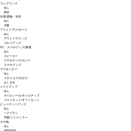
フレグランス
ALL
香水
水着/着物・浴衣
ALL
水着
アウトドア/スポーツ
ALL
アウトドアグッズ
ゴルフグッズ
PC・スマホグッズ/家電
ALL
スピーカー
スマホケース/カバー
スマホグッズ
ママ＆ベビー
ALL
スタイ/よだれかけ
おくるみ
メイクアップ
ALL
ネイルシール/ネイルチップ
コスメキット/ギフトセット
ビューティーグッズ
ALL
ヘアブラシ
手鏡/メイクミラー
その他
ALL
福袋/福箱