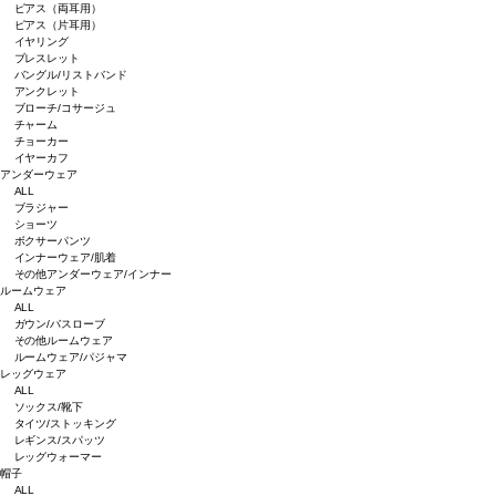
ピアス（両耳用）
ピアス（片耳用）
イヤリング
ブレスレット
バングル/リストバンド
アンクレット
ブローチ/コサージュ
チャーム
チョーカー
イヤーカフ
アンダーウェア
ALL
ブラジャー
ショーツ
ボクサーパンツ
インナーウェア/肌着
その他アンダーウェア/インナー
ルームウェア
ALL
ガウン/バスローブ
その他ルームウェア
ルームウェア/パジャマ
レッグウェア
ALL
ソックス/靴下
タイツ/ストッキング
レギンス/スパッツ
レッグウォーマー
帽子
ALL