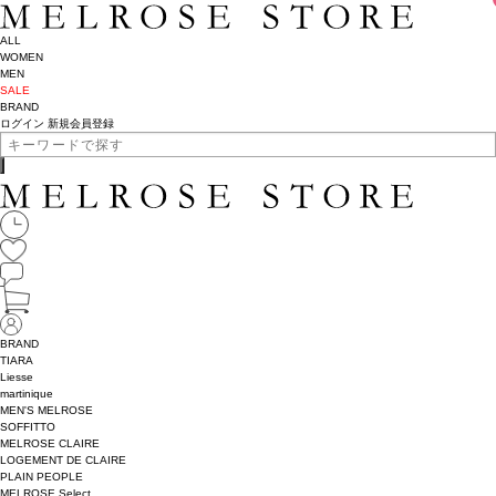
ALL
WOMEN
MEN
SALE
BRAND
ログイン
新規会員登録
BRAND
TIARA
Liesse
martinique
MEN'S MELROSE
SOFFITTO
MELROSE CLAIRE
LOGEMENT DE CLAIRE
PLAIN PEOPLE
MELROSE Select