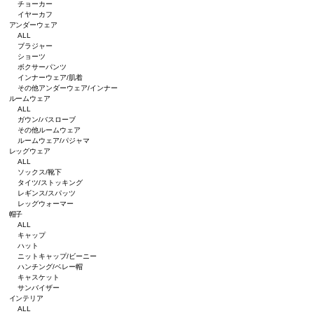
チョーカー
イヤーカフ
アンダーウェア
ALL
ブラジャー
ショーツ
ボクサーパンツ
インナーウェア/肌着
その他アンダーウェア/インナー
ルームウェア
ALL
ガウン/バスローブ
その他ルームウェア
ルームウェア/パジャマ
レッグウェア
ALL
ソックス/靴下
タイツ/ストッキング
レギンス/スパッツ
レッグウォーマー
帽子
ALL
キャップ
ハット
ニットキャップ/ビーニー
ハンチング/ベレー帽
キャスケット
サンバイザー
インテリア
ALL