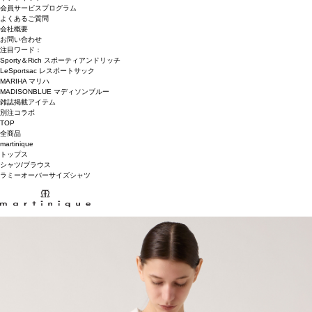
会員サービスプログラム
よくあるご質問
会社概要
お問い合わせ
注目ワード：
Sporty＆Rich スポーティアンドリッチ
LeSportsac レスポートサック
MARIHA マリハ
MADISONBLUE マディソンブルー
雑誌掲載アイテム
別注コラボ
TOP
全商品
martinique
トップス
シャツ/ブラウス
ラミーオーバーサイズシャツ