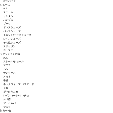
かごバッグ
シューズ
ALL
スニーカー
サンダル
パンプス
ブーツ
ドレスシューズ
バレエシューズ
モカシン/デッキシューズ
レインシューズ
その他シューズ
スリッポン
ローファー
ファッション雑貨
ALL
ストール/ショール
マフラー
ベルト
サングラス
メガネ
手袋
ネックウォーマー/スヌード
長傘
折りたたみ傘
レインコート/ポンチョ
付け襟
アームカバー
マスク
財布/小物