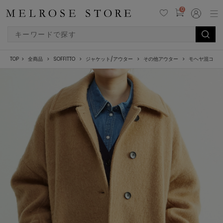
0
TOP
全商品
SOFFITTO
ジャケット/アウター
その他アウター
モヘヤ混コク