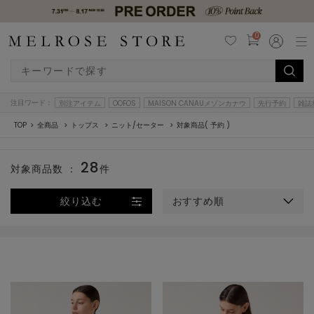
0
注目ワード：
別注アイテム
OOFOS
MAISON CANAUメゾンカナウ
先行予約
雑誌
TOP
全商品
トップス
ニット/セーター
対象商品( 予約 )
28
対象商品数 ：
件
絞り込む
おすすめ順