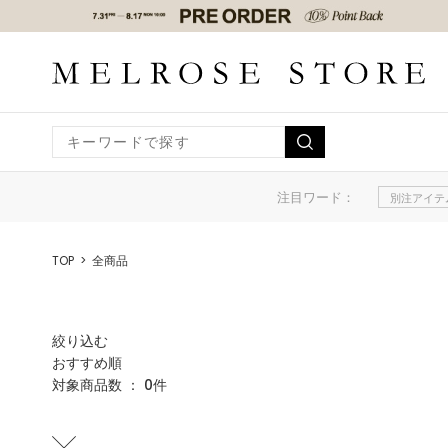
注目ワード：
別注アイテ
TOP
全商品
絞り込む
おすすめ順
対象商品数 ：
0
件