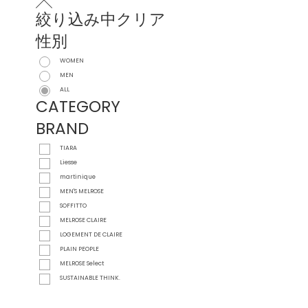
絞り込み中
クリア
性別
WOMEN
MEN
ALL
CATEGORY
BRAND
TIARA
Liesse
martinique
MEN'S MELROSE
SOFFITTO
MELROSE CLAIRE
LOGEMENT DE CLAIRE
PLAIN PEOPLE
MELROSE Select
SUSTAINABLE THINK.