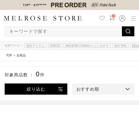
0
注目ワード：
別注アイテム
OOFOS
MAISON CANAUメゾンカナウ
先行予約
雑誌
TOP
全商品
0
対象商品数 ：
件
絞り込む
おすすめ順