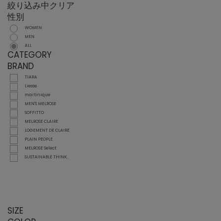
絞り込み中
クリア
性別
WOMEN
MEN
ALL
CATEGORY
BRAND
TIARA
Liesse
martinique
MEN'S MELROSE
SOFFITTO
MELROSE CLAIRE
LOGEMENT DE CLAIRE
PLAIN PEOPLE
MELROSE Select
SUSTAINABLE THINK.
SIZE