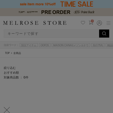
0
注目ワード：
別注アイテム
OOFOS
MAISON CANAUメゾンカナウ
先行予約
雑誌
TOP
全商品
絞り込む
おすすめ順
対象商品数 ：
0
件