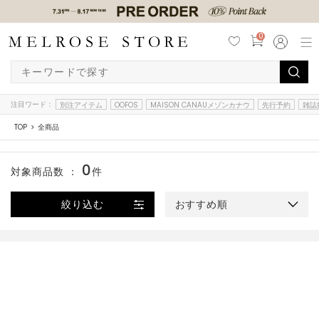
0
注目ワード：
別注アイテム
OOFOS
MAISON CANAUメゾンカナウ
先行予約
雑誌
TOP
全商品
0
対象商品数 ：
件
絞り込む
おすすめ順