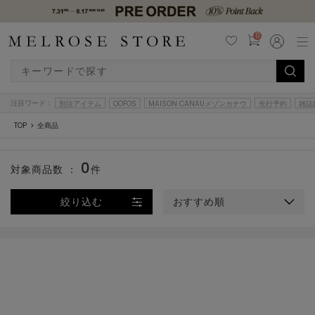
0
注目ワード：
別注アイテム
OOFOS
MAISON CANAUメゾンカナウ
先行予約
雑誌
TOP
全商品
0
対象商品数 ：
件
絞り込む
おすすめ順