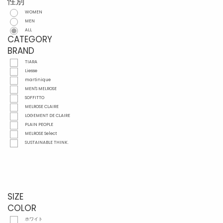
性別
WOMEN
MEN
ALL
CATEGORY
BRAND
TIARA
Liesse
martinique
MEN'S MELROSE
SOFFITTO
MELROSE CLAIRE
LOGEMENT DE CLAIRE
PLAIN PEOPLE
MELROSE Select
SUSTAINABLE THINK.
SIZE
COLOR
ホワイト