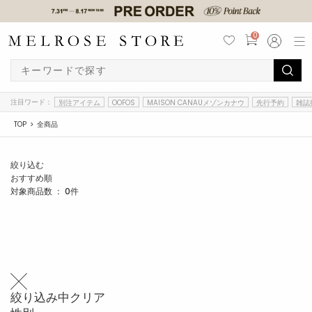
0
注目ワード：
別注アイテム
OOFOS
MAISON CANAUメゾンカナウ
先行予約
雑誌
TOP
全商品
絞り込む
おすすめ順
対象商品数 ：
0
件
絞り込み中
クリア