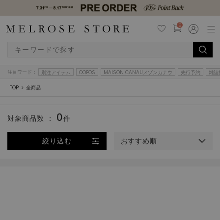
0
注目ワード：
別注アイテム
OOFOS
MAISON CANAUメゾンカナウ
先行予約
雑誌
TOP
全商品
0
対象商品数 ：
件
絞り込む
おすすめ順