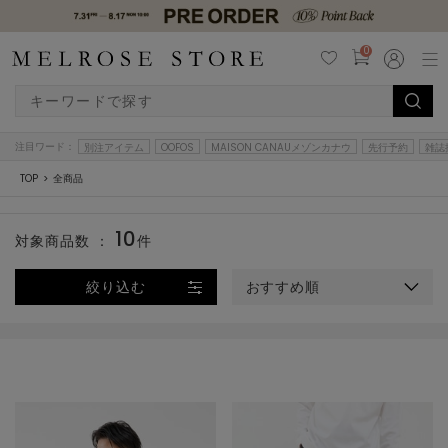
0
注目ワード：
別注アイテム
OOFOS
MAISON CANAUメゾンカナウ
先行予約
雑誌
TOP
全商品
10
対象商品数 ：
件
絞り込む
おすすめ順