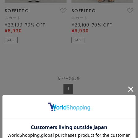
SOFFITTO
SOFFITTO
スカート
スカート
¥23,100
70
% OFF
¥23,100
70
% OFF
¥6,930
¥6,930
SALE
SALE
1/1 ページ全8件
1
絞り込み中
クリア
性別
WOMEN
MEN
ALL