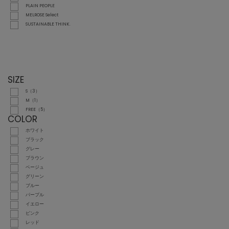
PLAIN PEOPLE
MELROSE Select
SUSTAINABLE THINK.
SIZE
S（3）
M（1）
FREE（5）
COLOR
ホワイト
ブラック
グレー
ブラウン
ベージュ
グリーン
ブルー
パープル
イエロー
ピンク
レッド