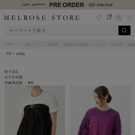
0
注目ワード：
別注アイテム
OOFOS
MAISON CANAUメゾンカナウ
先行予約
雑誌
TOP
全商品
絞り込む
おすすめ順
対象商品数 ：
8
件