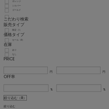
オレンジ
シルバー
ゴールド
こだわり検索
販売タイプ
限定（1）
価格タイプ
セール（8）
在庫
あり
なし
PRICE
円
円
OFF率
%
%
絞り込む（8）
絞り込む