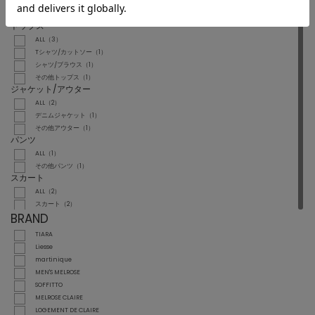
CATEGORY
トップス
ALL（3）
Tシャツ/カットソー（1）
シャツ/ブラウス（1）
その他トップス（1）
ジャケット/アウター
ALL（2）
デニムジャケット（1）
その他アウター（1）
パンツ
ALL（1）
その他パンツ（1）
スカート
ALL（2）
スカート（2）
BRAND
TIARA
Liesse
martinique
MEN'S MELROSE
SOFFITTO
MELROSE CLAIRE
LOGEMENT DE CLAIRE