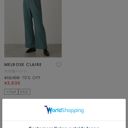
MELROSE CLAIRE
その他パンツ
¥12,100
70
% OFF
¥3,630
×10pt
SALE
1/1 ページ全1件