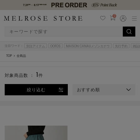
0
注目ワード：
別注アイテム
OOFOS
MAISON CANAUメゾンカナウ
先行予約
雑誌
TOP
全商品
1
対象商品数 ：
件
絞り込む
おすすめ順