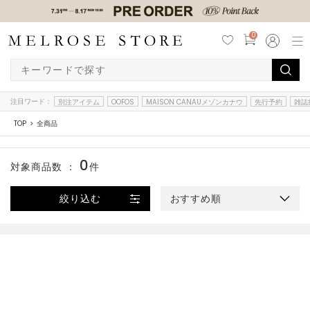
0
注目ワード：
別注アイテム
OOFOS
MAISON CANAUメゾンカナウ
先行予約
雑誌
TOP
全商品
0
対象商品数 ：
件
絞り込む
おすすめ順