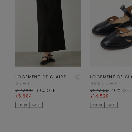
LOGEMENT DE CLAIRE
LOGEMENT DE CL
スカート
その他シューズ
¥14,960
60
% OFF
¥24,200
40
% OFF
¥5,984
¥14,520
×10pt
SALE
×10pt
SALE