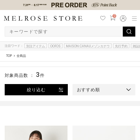
0
注目ワード：
別注アイテム
OOFOS
MAISON CANAUメゾンカナウ
先行予約
雑誌
TOP
全商品
3
対象商品数 ：
件
絞り込む
おすすめ順