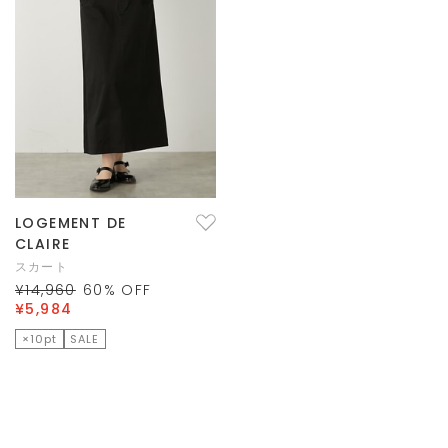
LOGEMENT DE
CLAIRE
スカート
¥14,960
60
% OFF
¥5,984
×10pt
SALE