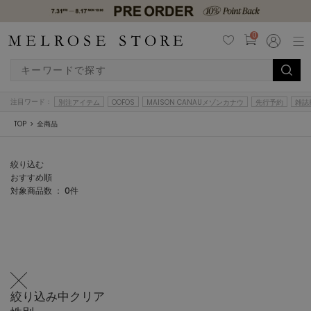
0
注目ワード：
別注アイテム
OOFOS
MAISON CANAUメゾンカナウ
先行予約
雑誌
TOP
全商品
絞り込む
おすすめ順
対象商品数 ：
0
件
絞り込み中
クリア