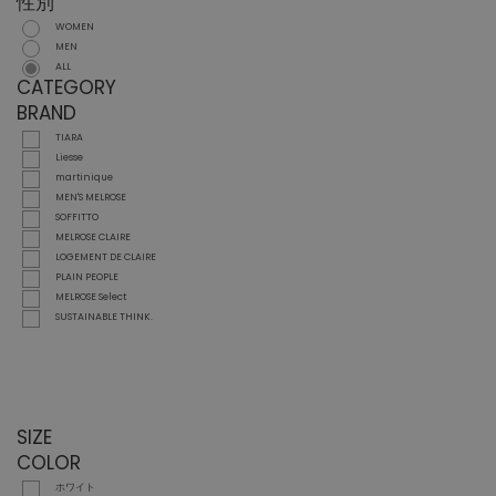
性別
WOMEN
MEN
ALL
CATEGORY
BRAND
TIARA
Liesse
martinique
MEN'S MELROSE
SOFFITTO
MELROSE CLAIRE
LOGEMENT DE CLAIRE
PLAIN PEOPLE
MELROSE Select
SUSTAINABLE THINK.
SIZE
COLOR
ホワイト