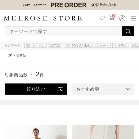
0
注目ワード：
別注アイテム
OOFOS
MAISON CANAUメゾンカナウ
先行予約
雑誌
TOP
全商品
2
対象商品数 ：
件
絞り込む
おすすめ順