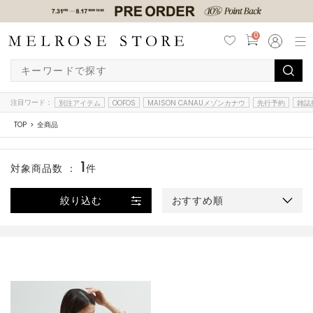
0
注目ワード：
別注アイテム
OOFOS
MAISON CANAUメゾンカナウ
先行予約
雑誌
TOP
全商品
1
対象商品数 ：
件
絞り込む
おすすめ順