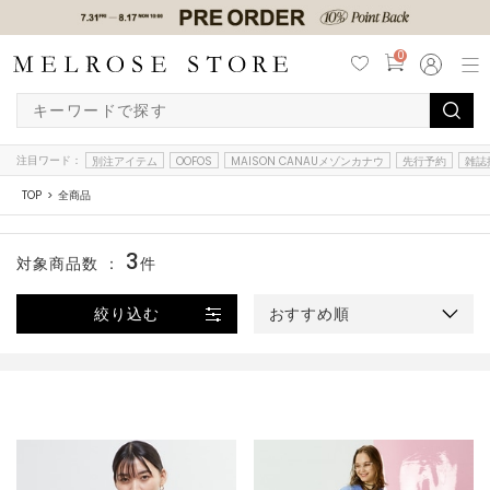
0
注目ワード：
別注アイテム
OOFOS
MAISON CANAUメゾンカナウ
先行予約
雑誌
TOP
全商品
3
対象商品数 ：
件
絞り込む
おすすめ順