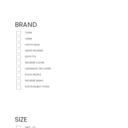
BRAND
TIARA
Liesse
martinique
MEN'S MELROSE
SOFFITTO
MELROSE CLAIRE
LOGEMENT DE CLAIRE
PLAIN PEOPLE
MELROSE Select
SUSTAINABLE THINK.
SIZE
FREE（3）