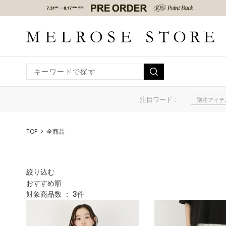
注目ワード：
別注アイテ
TOP
全商品
絞り込む
おすすめ順
対象商品数 ：
3
件