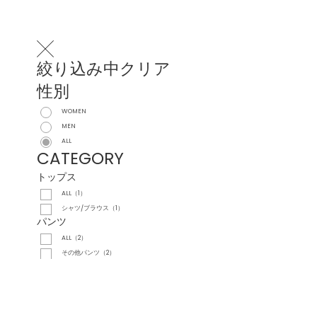
絞り込み中
クリア
性別
WOMEN
MEN
ALL
CATEGORY
トップス
ALL（1）
シャツ/ブラウス（1）
パンツ
ALL（2）
その他パンツ（2）