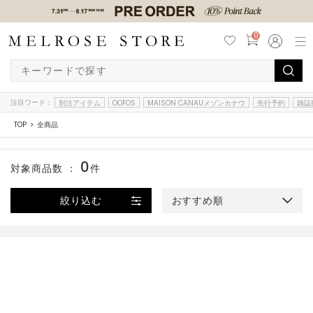
0
注目ワード：
別注アイテム
OOFOS
MAISON CANAUメゾンカナウ
先行予約
雑誌
TOP
全商品
0
対象商品数 ：
件
絞り込む
おすすめ順