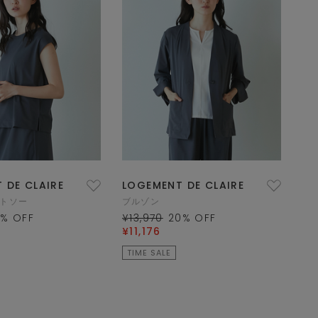
 DE CLAIRE
LOGEMENT DE CLAIRE
ットソー
ブルゾン
0
% OFF
¥13,970
20
% OFF
¥11,176
TIME SALE