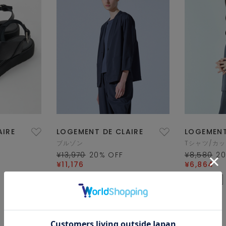
AIRE
LOGEMENT DE CLAIRE
LOGEMENT
ブルゾン
Tシャツ/カ
¥13,970
20
% OFF
¥8,580
2
¥11,176
¥6,864
TIME SALE
再入荷
TIME SALE
1/1 ページ全5件