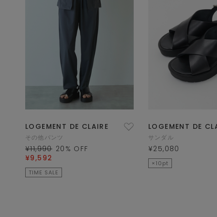
LOGEMENT DE CLAIRE
LOGEMENT DE CL
その他パンツ
サンダル
¥11,990
20
% OFF
¥25,080
¥9,592
×10pt
TIME SALE