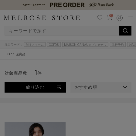
0
注目ワード：
別注アイテム
OOFOS
MAISON CANAUメゾンカナウ
先行予約
雑誌
TOP
全商品
1
対象商品数 ：
件
絞り込む
おすすめ順