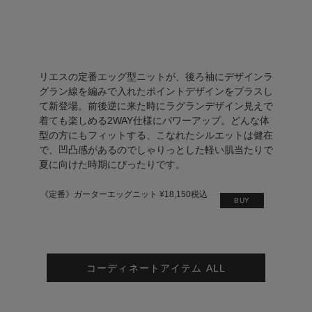
リエスの定番エッグ型ニットが、後ろ袖にデザインラ
グラン線を編みで入れたポイントデザインをプラスし
て新登場。前後逆に来た時にラグランデザイン見えで
着ても楽しめる2WAY仕様にパワーアップ。どんな体
型の方にもフィットする、こなれたシルエットは健在
で、凹凸感があるのでしゃりっとした軽い肌当たりで
夏に向けた時期にぴったりです。
《定番》ガーターエッグニット ¥18,150税込
BUY
コーディネートアイテム ALL