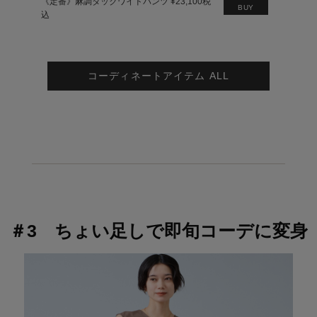
《定番》麻調タックワイドパンツ ¥23,100税
BUY
込
コーディネートアイテム ALL
＃3 ちょい足しで即旬コーデに変身