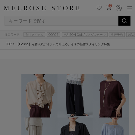
0
注目ワード：
別注アイテム
OOFOS
MAISON CANAUメゾンカナウ
先行予約
雑誌
TOP
【Liesse】定番人気アイテムで叶える、今季の新作スタイリング特集