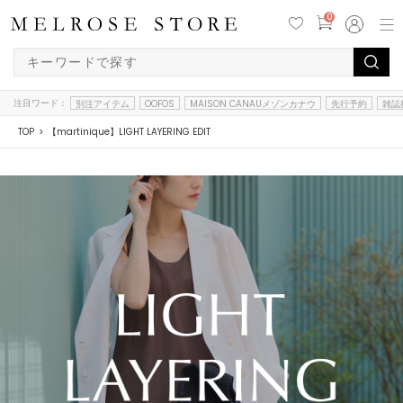
0
注目ワード：
別注アイテム
OOFOS
MAISON CANAUメゾンカナウ
先行予約
雑誌
TOP
【martinique】LIGHT LAYERING EDIT