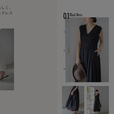
らしく。
うドレス