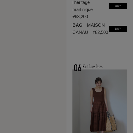
l’heritage
BUY
martinique
¥68,200
BAG
MAISON
BUY
CANAU ¥82,500