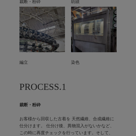
裁断・粉砕
紡績
編立
染色
PROCESS.1
裁断・粉砕
お客様から回収した古着を 天然繊維、合成繊維に
仕分けます。 仕分け後、異物混入がないかなど、
この時に再度チェックを行っています。そして、