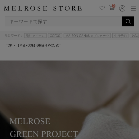
0
注目ワード：
別注アイテム
OOFOS
MAISON CANAUメゾンカナウ
先行予約
雑誌
TOP
【MELROSE】GREEN PROJECT