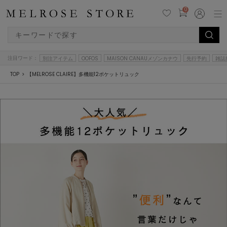
0
注目ワード：
別注アイテム
OOFOS
MAISON CANAUメゾンカナウ
先行予約
雑誌
TOP
【MELROSE CLAIRE】多機能12ポケットリュック