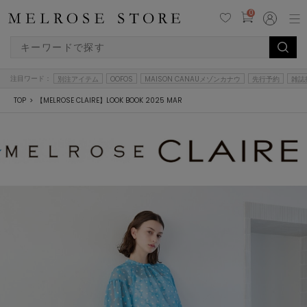
0
注目ワード：
別注アイテム
OOFOS
MAISON CANAUメゾンカナウ
先行予約
雑誌
TOP
【MELROSE CLAIRE】LOOK BOOK 2025 MAR