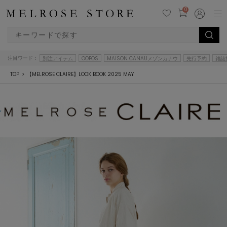
0
注目ワード：
別注アイテム
OOFOS
MAISON CANAUメゾンカナウ
先行予約
雑誌
TOP
【MELROSE CLAIRE】LOOK BOOK 2025 MAY