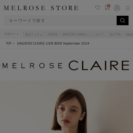
0
注目ワード：
別注アイテム
OOFOS
MAISON CANAUメゾンカナウ
先行予約
雑誌
TOP
【MELROSE CLAIRE】LOOK BOOK September 2024