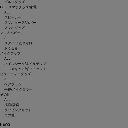
ゴルフグッズ
PC・スマホグッズ/家電
ALL
スピーカー
スマホケース/カバー
スマホグッズ
ママ＆ベビー
ALL
スタイ/よだれかけ
おくるみ
メイクアップ
ALL
ネイルシール/ネイルチップ
コスメキット/ギフトセット
ビューティーグッズ
ALL
ヘアブラシ
手鏡/メイクミラー
その他
ALL
福袋/福箱
ラッピングキット
その他
NEWS