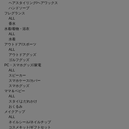
ヘアスタイリング/ヘアワックス
ハンドソープ
フレグランス
ALL
香水
水着/着物・浴衣
ALL
水着
アウトドア/スポーツ
ALL
アウトドアグッズ
ゴルフグッズ
PC・スマホグッズ/家電
ALL
スピーカー
スマホケース/カバー
スマホグッズ
ママ＆ベビー
ALL
スタイ/よだれかけ
おくるみ
メイクアップ
ALL
ネイルシール/ネイルチップ
コスメキット/ギフトセット