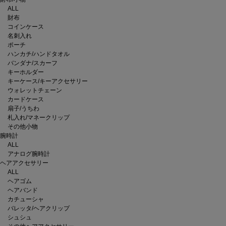
ALL
財布
コインケース
名刺入れ
ポーチ
ハンカチ/ハンドタオル
バンダナ/スカーフ
キーホルダー
キーケース/キーアクセサリー
ウォレットチェーン
カードケース
扇子/うちわ
札入れ/マネークリップ
その他小物
腕時計
ALL
アナログ腕時計
ヘアアクセサリー
ALL
ヘアゴム
ヘアバンド
カチューシャ
バレッタ/ヘアクリップ
シュシュ