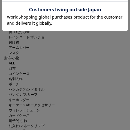
ベルト
サングラス
メガネ
手袋
ネックウォーマー/スヌード
長傘
折りたたみ傘
レインコート/ポンチョ
付け襟
アームカバー
マスク
財布/小物
ALL
財布
コインケース
名刺入れ
ポーチ
ハンカチ/ハンドタオル
バンダナ/スカーフ
キーホルダー
キーケース/キーアクセサリー
ウォレットチェーン
カードケース
扇子/うちわ
札入れ/マネークリップ