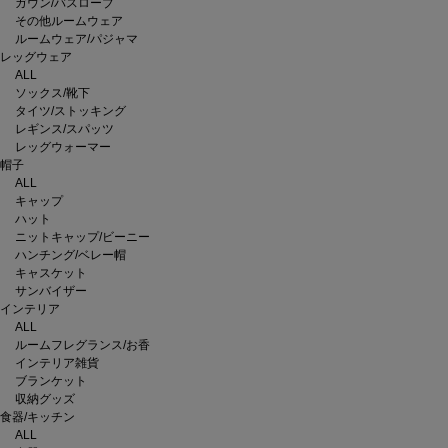
ガウン/バスローブ
その他ルームウェア
ルームウェア/パジャマ
レッグウェア
ALL
ソックス/靴下
タイツ/ストッキング
レギンス/スパッツ
レッグウォーマー
帽子
ALL
キャップ
ハット
ニットキャップ/ビーニー
ハンチング/ベレー帽
キャスケット
サンバイザー
インテリア
ALL
ルームフレグランス/お香
インテリア雑貨
ブランケット
収納グッズ
食器/キッチン
ALL