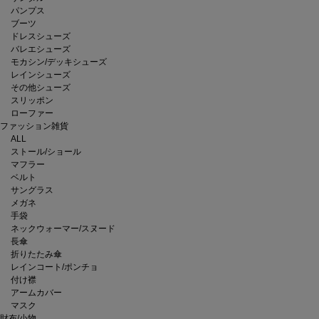
パンプス
ブーツ
ドレスシューズ
バレエシューズ
モカシン/デッキシューズ
レインシューズ
その他シューズ
スリッポン
ローファー
ファッション雑貨
ALL
ストール/ショール
マフラー
ベルト
サングラス
メガネ
手袋
ネックウォーマー/スヌード
長傘
折りたたみ傘
レインコート/ポンチョ
付け襟
アームカバー
マスク
財布/小物