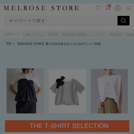
0
注目ワード：
別注アイテム
OOFOS
MAISON CANAUメゾンカナウ
先行予約
雑誌
TOP
【MELROSE STORE】夏の主役を飾る大人のためのTシャツ特集