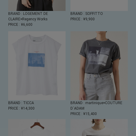
BRAND
: LOGEMENT DE
BRAND
: SOFFITTO
CLAIRE×Regency Works
PRICE
: ¥9,900
PRICE
: ¥6,600
BRAND
: TICCA
BRAND
: martinique×COUTURE
PRICE
: ¥14,300
D`ADAM
PRICE
: ¥15,400