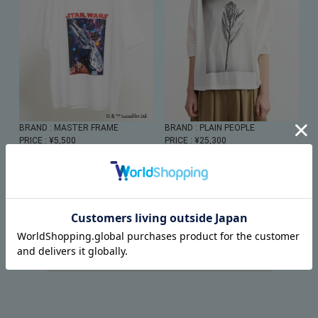
BRAND
: MASTER FRAME
BRAND
: PLAIN PEOPLE
PRICE
: ¥5,500
PRICE
: ¥25,300
ITEM ALL