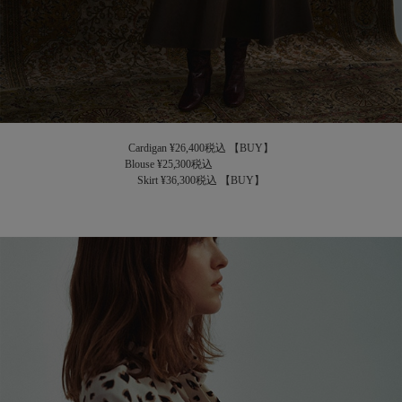
Cardigan ¥26,400税込
【BUY】
Blouse ¥25,300税込
Skirt ¥36,300税込
【BUY】