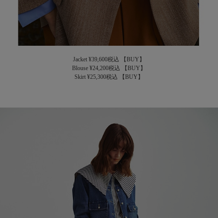
Jacket ¥39,600税込
【BUY】
Blouse ¥24,200税込
【BUY】
Skirt ¥25,300税込
【BUY】