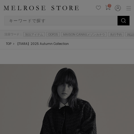
0
注目ワード：
別注アイテム
OOFOS
MAISON CANAUメゾンカナウ
先行予約
雑誌
TOP
【TIARA】2025 Autumn Collection