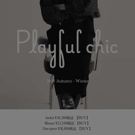
Jacket ¥36,300税込
【BUY】
Blouse ¥23,100税込
【BUY】
One-piece ¥30,800税込
【BUY】