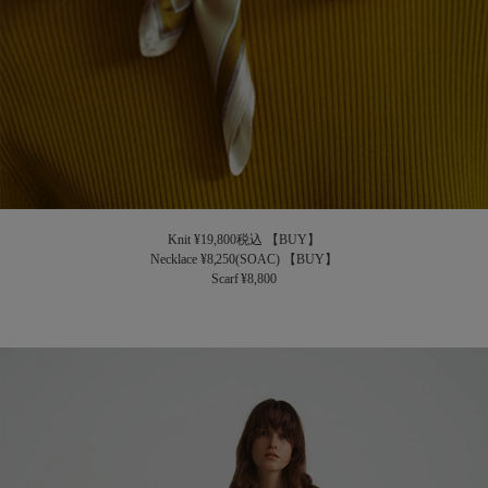
Knit ¥19,800税込
【BUY】
Necklace ¥8,250(SOAC)
【BUY】
Scarf ¥8,800