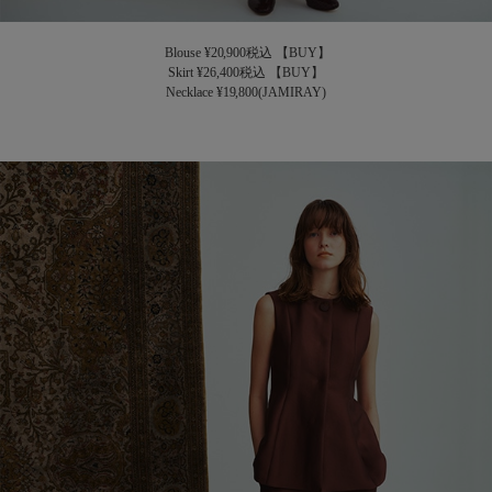
Blouse ¥20,900税込
【BUY】
Skirt ¥26,400税込
【BUY】
Necklace ¥19,800(JAMIRAY)