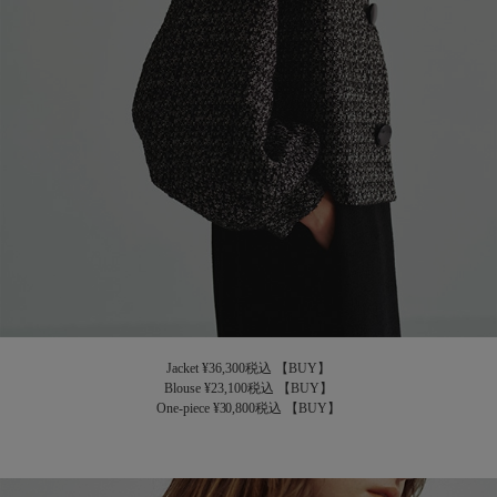
Jacket ¥36,300税込
【BUY】
Blouse ¥23,100税込
【BUY】
One-piece ¥30,800税込
【BUY】