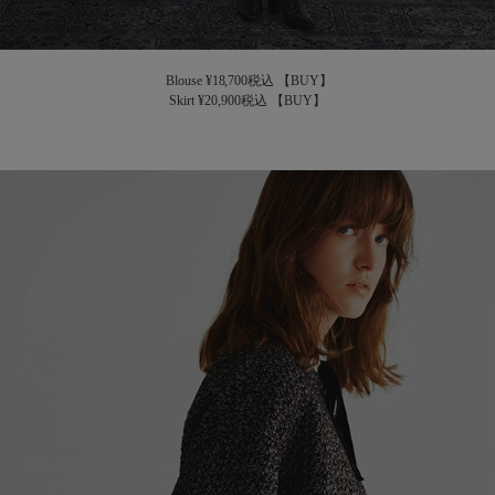
Blouse ¥18,700税込
【BUY】
Skirt ¥20,900税込
【BUY】