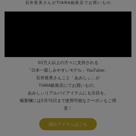
石井亜美さんがTIARA銀座店でお買いもの
50万人以上の方々に支持される
「日本一親しみやすいモデル」YouTuber、
石井亜美さんこと「あみしぃ」が
TIARA銀座店にてお買いもの。
あみしぃリアルバイアイテムにも注目を。
概要欄には5月15日まで使用可能なクーポンもご用
意！
紹介アイテムはこち
ら