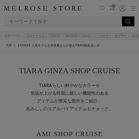
0
注目ワード：
別注アイテム
OOFOS
MAISON CANAUメゾンカナウ
先行予約
雑誌
TOP
【TIARA】人気モデル石井亜美さんが巡るTIARA銀座店レポ
TIARA GINZA SHOP CRUISE
TIARAらしい鮮やかなカラーや
気温が上がる時期に嬉しい機能性のある
アイテムが豊富な新作をご紹介。
あみしぃのリアルバイアイテムもチェック。
AMI SHOP CRUISE