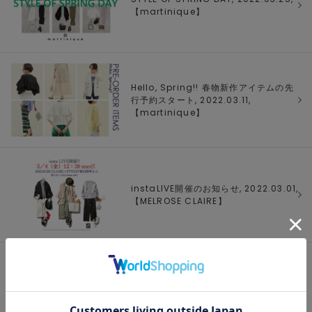
【
martinique
】
Hello, Spring!! 春物新作アイテムの先
行予約スタート, 2022.03.11,
【
martinique
】
instaLIVE開催のお知らせ, 2022.03.01,
【
MELROSE CLAIRE
】
1/1 ページ全3件