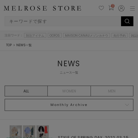
0
注目ワード：
別注アイテム
OOFOS
MAISON CANAUメゾンカナウ
先行予約
雑誌
TOP
NEWS一覧
NEWS
ニュース一覧
ALL
WOMEN
MEN
Monthly Archive
STYLE OF SPRING DAY, 2022.03.25,