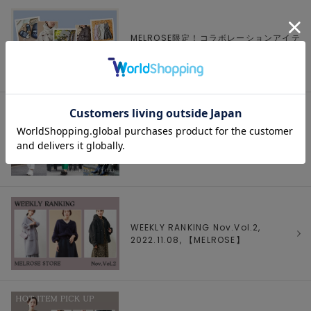
MELROSE限定！コラボレーションアイテ
ム, 2022.11.11, 【
MELROSE
】
RECOMMEND WINTER COAT Vol.1,
2022.11.08, 【
MELROSE
】
WEEKLY RANKING Nov.Vol.2,
2022.11.08, 【
MELROSE
】