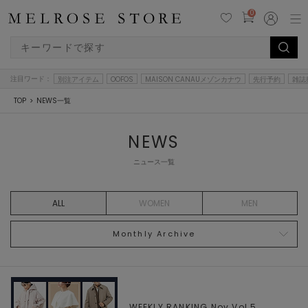
0
注目ワード：
別注アイテム
OOFOS
MAISON CANAUメゾンカナウ
先行予約
雑誌
TOP
NEWS一覧
NEWS
ニュース一覧
ALL
WOMEN
MEN
Monthly Archive
WEEKLY RANKING Nov.Vol.5,