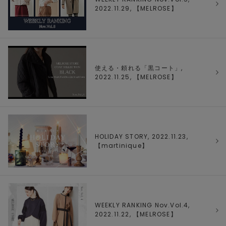
2022.11.29, 【
MELROSE
】
使える・頼れる「黒コート」,
2022.11.25, 【
MELROSE
】
HOLIDAY STORY, 2022.11.23,
【
martinique
】
WEEKLY RANKING Nov.Vol.4,
2022.11.22, 【
MELROSE
】