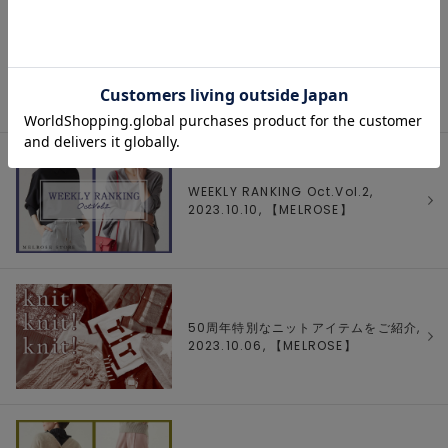
《先行予約》三尋木奈保×l'heritage
martinique 「秋の着映え服」,
2023.10.12, 【
martinique
】
WEEKLY RANKING Oct.Vol.2,
2023.10.10, 【
MELROSE
】
50周年特別なニットアイテムをご紹介,
2023.10.06, 【
MELROSE
】