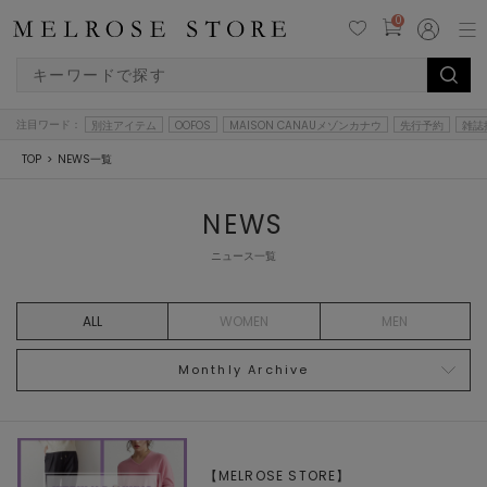
0
注目ワード：
別注アイテム
OOFOS
MAISON CANAUメゾンカナウ
先行予約
雑誌
TOP
NEWS一覧
NEWS
ニュース一覧
ALL
WOMEN
MEN
Monthly Archive
【MELROSE STORE】