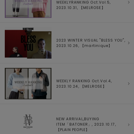
WEEKLYRANKING Oct.Vol.5,
2023.10.31, 【
MELROSE
】
2023 WINTER VISUAL "BLESS YOU",
2023.10.26, 【
martinique
】
WEEKLY RANKING Oct.Vol.4,
2023.10.24, 【
MELROSE
】
NEW ARRIVAL,BUYING
ITEM「BATONER」, 2023.10.17,
【
PLAIN PEOPLE
】