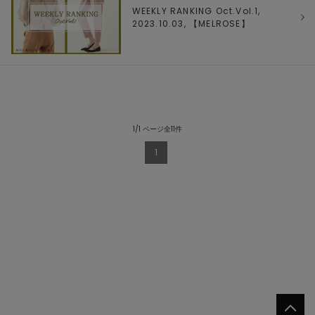
WEEKLY RANKING Oct.Vol.1,
2023.10.03, 【
MELROSE
】
1/1 ページ全11件
1