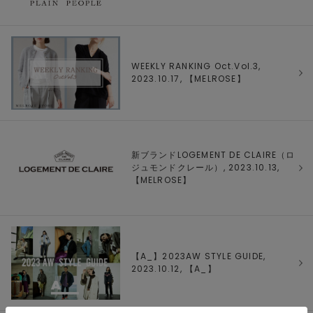
WEEKLY RANKING Oct.Vol.3,
2023.10.17, 【
MELROSE
】
新ブランドLOGEMENT DE CLAIRE（ロ
ジュモンドクレール）, 2023.10.13,
【
MELROSE
】
【A_】2023AW STYLE GUIDE,
2023.10.12, 【
A_
】