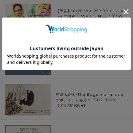
【予告】10/20 thu. 20：00～インスタ
ライブ開催！ ASAUCE MELER "HOW
TO ARRANGE", 2022.10.13,
【
martinique
】
WEEKLY RANKING Oct.Vol.2,
2022.10.11, 【
MELROSE
】
三尋木奈保×l'heritage martinique コ
ラボアイテム発売！, 2022.10.08,
【
martinique
】