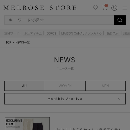
0
注目ワード：
別注アイテム
OOFOS
MAISON CANAUメゾンカナウ
先行予約
雑誌
TOP
NEWS一覧
NEWS
ニュース一覧
ALL
WOMEN
MEN
Monthly Archive
stylist 川上さやかさんコラボアイテム