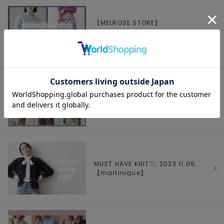
【MELROSE STORE】
WEEKLYRANKING Nov.Vol.2,
2023.11.14, 【
MELROSE
】
≪今週のおすすめ≫今お店で売れている
ニットランキング, 2023.11.10,
【
Liesse
】
MUST HAVE KNIT♡, 2023.11.09,
【
martinique
】