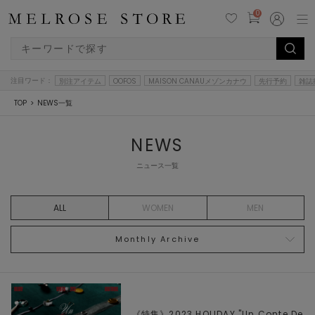
0
注目ワード：
別注アイテム
OOFOS
MAISON CANAUメゾンカナウ
先行予約
雑誌
TOP
NEWS一覧
NEWS
ニュース一覧
ALL
WOMEN
MEN
Monthly Archive
《特集》2023 HOLIDAY "Un Conte De