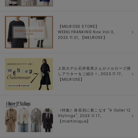
【MELROSE STORE】
WEEKLYRANKING Nov.Vol.3,
2023.11.21, 【
MELROSE
】
人気モデル石井亜美さんがメルローズ推
しアウターをご紹介！, 2023.11.17,
【
MELROSE
】
《特集》身長別に着こなす "4 Outer 12
Stylings", 2023.11.17,
【
martinique
】