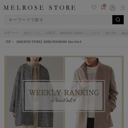
0
注目ワード：
別注アイテム
OOFOS
MAISON CANAUメゾンカナウ
先行予約
雑誌
TOP
【MELROSE STORE】WEEKLYRANKING Nov.Vol.4