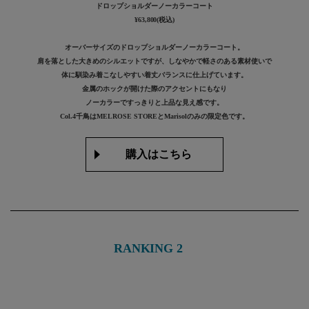
ドロップショルダーノーカラーコート
¥63,800(税込)
オーバーサイズのドロップショルダーノーカラーコート。
肩を落とした大きめのシルエットですが、しなやかで軽さのある素材使いで
体に馴染み着こなしやすい着丈バランスに仕上げています。
金属のホックが開けた際のアクセントにもなり
ノーカラーですっきりと上品な見え感です。
Col.4千鳥はMELROSE STOREとMarisolのみの限定色です。
購入はこちら
RANKING 2