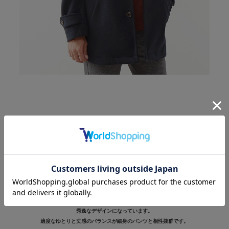
-MEN'S MELROSE-
ジャージメルトンスタンドカラーコート
¥19,800(税込)
ミドルレングスで兼用コートとして活躍できるスタンドカラーコート。
ストレッチ性のあるジャージーメルトンを採用。
適度な厚みと高級感ある光沢が特徴。
汎用性があるベーシックなスタンドカラーデザインですが、
ウエストアジャスト、ポケット釦などの細部のディテールにこだわった
秀逸なデザインになっています。
適度なゆとりと丈感のバランスが細身のパンツと相性抜群です。